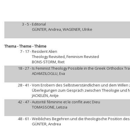
3 - 5 -
Editorial
GÜNTER, Andrea, WAGENER, Ulrike
Thema - Theme - Thème
7 - 17 -
Resident Alien
Theology Revisited, Feminism Revisted
BONS-STORM, Riet
18 - 27 -
Is Feminist Theology Possible in the Greek Orthodox Tra
ADAMZILOGLU, Eva
28 - 41 -
Vom Erobern des Selbstverständlichen und dem Willen
Überlegungen zum Gespräch zwischen Theologie und 
JACKELÉN, Antje
42 - 47 -
Autorité féminine et le conflit avec Dieu
TOMASSONE, Letizia
48 - 61 -
Weibliches Begehren und die theologische Position de
GÜNTER, Andrea