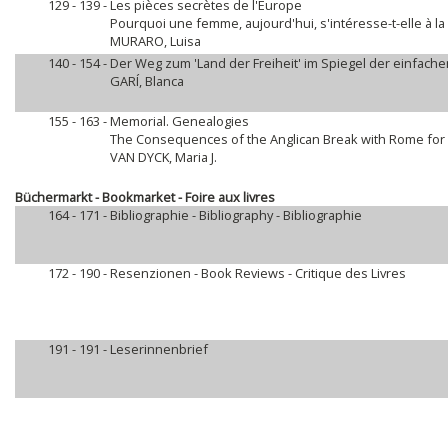
129 - 139 -
Les pièces secrètes de l'Europe
Pourquoi une femme, aujourd'hui, s'intéresse-t-elle à l
MURARO, Luisa
140 - 154 -
Der Weg zum 'Land der Freiheit' im Spiegel der einfach
GARÍ, Blanca
155 - 163 -
Memorial. Genealogies
The Consequences of the Anglican Break with Rome for
VAN DYCK, Maria J.
Büchermarkt - Bookmarket - Foire aux livres
164 - 171 -
Bibliographie - Bibliography - Bibliographie
172 - 190 -
Resenzionen - Book Reviews - Critique des Livres
191 - 191 -
Leserinnenbrief