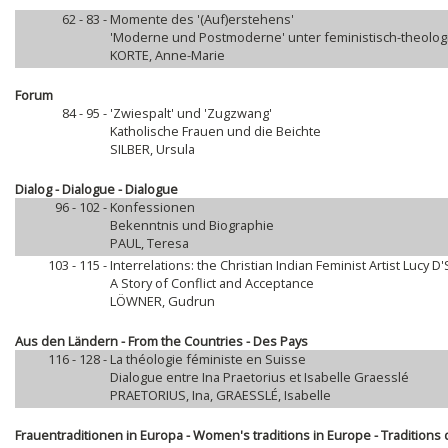
62 - 83 -
Momente des '(Auf)erstehens'
'Moderne und Postmoderne' unter feministisch-theolo
KORTE, Anne-Marie
Forum
84 - 95 -
'Zwiespalt' und 'Zugzwang'
Katholische Frauen und die Beichte
SILBER, Ursula
Dialog - Dialogue - Dialogue
96 - 102 -
Konfessionen
Bekenntnis und Biographie
PAUL, Teresa
103 - 115 -
Interrelations: the Christian Indian Feminist Artist Lucy
A Story of Conflict and Acceptance
LÖWNER, Gudrun
Aus den Ländern - From the Countries - Des Pays
116 - 128 -
La théologie féministe en Suisse
Dialogue entre Ina Praetorius et Isabelle Graesslé
PRAETORIUS, Ina, GRAESSLÉ, Isabelle
Frauentraditionen in Europa - Women's traditions in Europe - Traditio