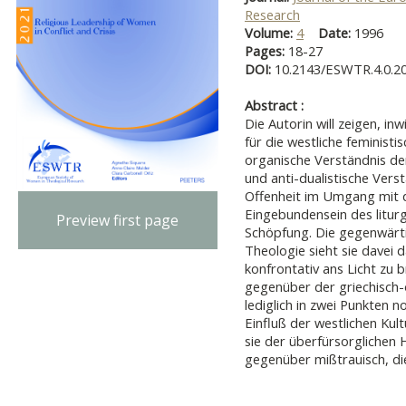
Research
Volume:
4
Date:
1996
Pages:
18-27
DOI:
10.2143/ESWTR.4.0.2
Abstract :
Die Autorin will zeigen, i
für die westliche feministi
organische Verständnis der
und anti-dualistische Vers
Offenheit im Umgang mit 
Eingebundensein des liturg
Preview first page
Schöpfung. Die gegenwärt
Theologie sieht sie davei d
konfrontativ ans Licht zu 
gegenüber der griechisch-
lediglich in zwei Punkten n
Einfluß der westlichen Kul
sie der überfürsorglichen
gegenüber mißtrauisch, d