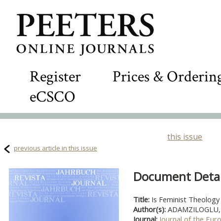
Register
Prices & Orderin
eCSCO
this issue
previous article in this issue
Document Detail
Title:
Is Feminist Theology
Author(s):
ADAMZILOGLU,
Journal:
Journal of the Eur