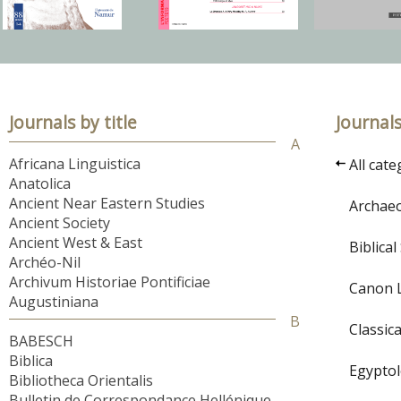
Journals by title
Journal
A
Africana Linguistica
All cate
Anatolica
Ancient Near Eastern Studies
Archae
Ancient Society
Ancient West & East
Biblical
Archéo-Nil
Archivum Historiae Pontificiae
Canon 
Augustiniana
B
Classica
BABESCH
Biblica
Egypto
Bibliotheca Orientalis
Bulletin de Correspondance Hellénique