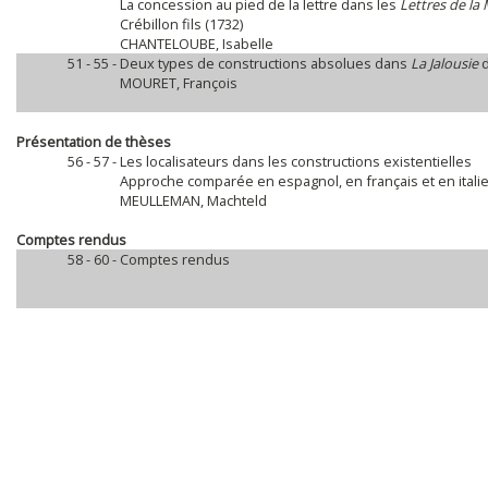
La concession au pied de la lettre dans les
Lettres de l
Crébillon fils (1732)
CHANTELOUBE, Isabelle
51 - 55 -
Deux types de constructions absolues dans
La Jalousie
d
MOURET, François
Présentation de thèses
56 - 57 -
Les localisateurs dans les constructions existentielles
Approche comparée en espagnol, en français et en itali
MEULLEMAN, Machteld
Comptes rendus
58 - 60 -
Comptes rendus