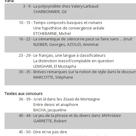
Varia
3 - 9 -
La polysyndète chez Valery Larbaud
CHARBONNIER, Gil
10 - 15 -
Temps composés basques et romans
Une hypothèse de convergence aréale
ETCHEBARNE, Michel
16 - 22 -
La sémantique de
silence
ne peut se faire sans ...
bruit
KLEIBER, Georges, AZOUZI, Ammmar
23 - 29 -
Le français, une langue à classificateurs
La distinction massif/comptable en question
LEMGHARI, El Mustapha
30 - 35 -
Brèves remarques sur la notion de style dans le discour
MARCOTTE, Stéphane
Textes aux concours
36 - 39 -
Ici
et
là
dans les
Essais
de Montaigne
Entre deixis et anaphore
BACHA, Jacqueline
40 - 44 -
Le jeu de la phrase et du divers dans
Mithridate
GARRETTE, Robert
45 - 50 -
Dire et ne pas dire