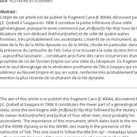
DOI:
10.2143/RE.61.0.2059901
Abstract :
L’objet de cet article est de publier le fragment Caire JE 40044, découvert pa
J.E. Quibell à Saqqara en 1908. Il constitue la partie inférieure d’une stèle
généalogique, puisque le texte commence par
jm3ḫ(w) ḫr Ḥp-Wsjr
suivi de 
titulature de son dédicant Ânkhoun[nefer] et de celle de quatre autres
hommes, très probablement ses ascendants. L’intérêt de ce monument, qu
date de la fin de la XXVIe dynastie ou de la XXVIIe, réside en particulier dan
la présence du cartouche de Téti. Celui-ci se trouvait à la suite du titre
ḥm-n
– aujourd’hui lacunaire –, constituant ainsi l’une des rares occurrences d’un
prophète de roi de l’Ancien Empire sur une stèle du Sérapéum. Ce fragme
est le seul témoignage de la vénération posthume de Téti à Saqqara qui so
ultérieur au Nouvel Empire et qui, en outre, renferme très probablement la
mention la plus récente de ce pharaon de la VIe dynastie.
The aim of this article is to publish the fragment Cairo JE 40044, discovered 
J.E. Quibell at Saqqara in 1908. It constitutes the lower part of a genealogical
stela, since the text begins with
jm3ḫ(w) ḫr Ḥp-Wsjr
followed by the titulary 
its owner Ankhun[nefer] and by that of four other men, most probably his
ascendants. The importance of this monument, which dates back to the en
of the XXVIth Dynasty or to the XXVIIth, lies mainly in the presence of the
cartouche of Teti. This one used to follow the title
ḥm-n
t
r
– nowadays lacun