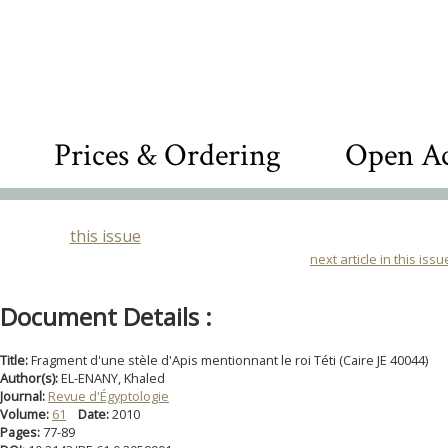
Prices & Ordering
Open Ac
this issue
next article in this issu
Document Details :
Title:
Fragment d'une stèle d'Apis mentionnant le roi Téti (Caire JE 40044)
Author(s):
EL-ENANY, Khaled
Journal:
Revue d'Égyptologie
Volume:
61
Date:
2010
Pages:
77-89