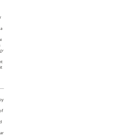
r
la
i
s
t
r
nt
it
by
of
d
ar