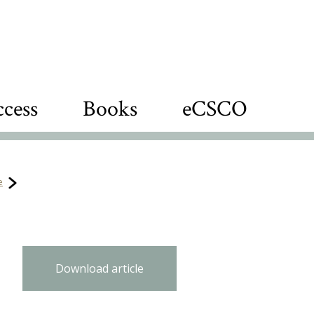
cess
Books
eCSCO
e
Download article