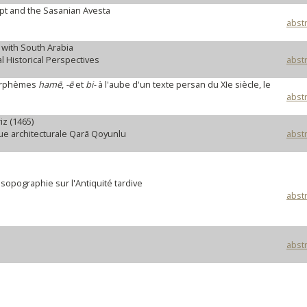
ipt and the Sasanian Avesta
abstr
 with South Arabia
al Historical Perspectives
abstr
morphèmes
hamē
,
-ē
et
bi-
à l'aube d'un texte persan du XIe siècle, le
abstr
z (1465)
e architecturale Qarā Qoyunlu
abstr
opographie sur l'Antiquité tardive
abstr
abstr