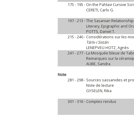
175 - 195 -
On the Pahlavi Cursive Scr
CERETI, Carlo G.
197 - 213 -
The Sasanian Relationship
Literary, Epigraphic and Or
POTTS, Daniel T.
215 - 240 -
Considérations sur les 
Tārīx-i Sistān
LENEPVEU-HOTZ, Agnès
241 - 277 -
La Mosquée bleue de Tabri
Remarques sur la céramiqu
AUBE, Sandra
Note
281 - 298 -
Sources sassanides et pros
Note de lecture
GYSELEN, Rika
301 - 316 -
Comptes rendus