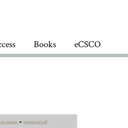
cess
Books
eCSCO
act details
download pdf