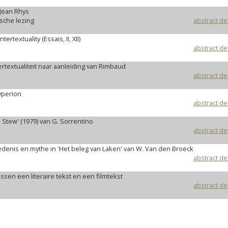
 Jean Rhys
ische lezing
abstract de
ertextuality (Essais, II, XII)
abstract de
rtextualiteit naar aanleiding van Rimbaud
abstract de
yperion
abstract de
an Stew' (1979) van G. Sorrentino
abstract de
iedenis en mythe in 'Het beleg van Laken' van W. Van den Broeck
abstract de
ussen een literaire tekst en een filmtekst
abstract de