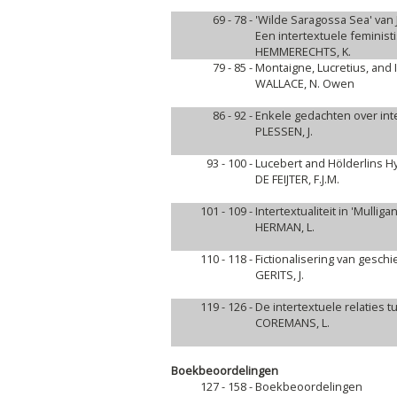
69 - 78 -
'Wilde Saragossa Sea' van
Een intertextuele feminist
HEMMERECHTS, K.
79 - 85 -
Montaigne, Lucretius, and Int
WALLACE, N. Owen
86 - 92 -
Enkele gedachten over inte
PLESSEN, J.
93 - 100 -
Lucebert and Hölderlins H
DE FEIJTER, F.J.M.
101 - 109 -
Intertextualiteit in 'Mullig
HERMAN, L.
110 - 118 -
Fictionalisering van gesch
GERITS, J.
119 - 126 -
De intertextuele relaties t
COREMANS, L.
Boekbeoordelingen
127 - 158 -
Boekbeoordelingen