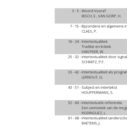
3 - 5 -
Woord Vooraf
IBSCH, E., VAN GORP, H.
7 - 15 -
Bijzondere en algemene int
CLAES, P.
16 - 24 -
Intertextualiteit
Traditie en kritiek
VAN PEER, W.
25 - 32 -
Intertextualiteit door sig
SCHMITZ, P.F.
33 - 42 -
Intertextualiteit als progr
LERNOUT, G.
43 - 51 -
Subject en intertekst
HOUPPERMANS, S.
52 - 60 -
Intertextuele referentie
Een semiotiek van de moge
RODRIGUEZ, L.
61 - 68 -
Intertextualiteit (anders) 
BAETENS, J.