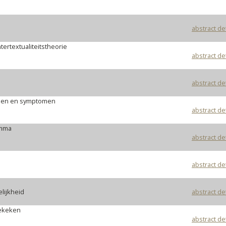
abstract de
ertextualiteitstheorie
abstract de
abstract de
nalen en symptomen
abstract de
amma
abstract de
abstract de
lijkheid
abstract de
bekeken
abstract de