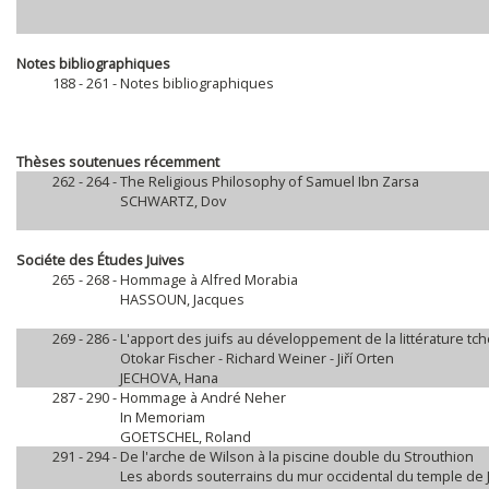
Notes bibliographiques
188 - 261 -
Notes bibliographiques
Thèses soutenues récemment
262 - 264 -
The Religious Philosophy of Samuel Ibn Zarsa
SCHWARTZ, Dov
Sociéte des Études Juives
265 - 268 -
Hommage à Alfred Morabia
HASSOUN, Jacques
269 - 286 -
L'apport des juifs au développement de la littérature 
Otokar Fischer - Richard Weiner - Jiří Orten
JECHOVA, Hana
287 - 290 -
Hommage à André Neher
In Memoriam
GOETSCHEL, Roland
291 - 294 -
De l'arche de Wilson à la piscine double du Strouthion
Les abords souterrains du mur occidental du temple de