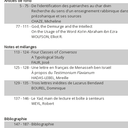
Articles de fond
5 - 75 -
De l'identification des patriarches au char divin
Recherche du sens d'un enseignement rabbinique dans 
prézoharique et ses sources
CHAZE, Micheline
77 - 111 -
God, the Demiurge and the Intellect
On the Usage of the Word
Kol
in Abraham ibn Ezra
WOLFSON, Elliot R.
Notes et mélanges
113 - 124 -
Four Classes of
Conversos
A Typological Study
FAUR, José
125 - 128 -
Une lettre en français de Menasseh ben Israël
À propos du
Testimonium Flavianum
HADAS-LEBEL, Mireille
129 - 135 -
Trois lettres inédites de Lazarus Bendavid
BOUREL, Dominique
137 - 146 -
Le
Yad
, main de lecture et boîte à senteurs
WEYL, Robert
Bibliographie
147 - 187 -
Bibliographie