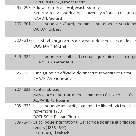
LAPERROUSAZ, Ernest-Marie
295 - 298 -
Education in Medieval Jewish Society
XVIIIth Medieval Workshop (University of British Columbia
NAHON, Gérard
299 - 301 -
Le colloque sur «Rachi, l'homme, son œuvre et son temp
DAHAN, Gilbert
303 - 317 -
Les Abraham graveurs de sceaux, de médailles et de pier
DUCHAMP, Michel
319 - 324 -
Le colloque: «Les juifs et l'économique: miroirs et mirag
CHAZELAS, Geneviève
325 - 326 -
L'inauguration officielle de l'Institut universitaire Rachi
CHAZELAS, Geneviève
327 - 333 -
Fontainebleau
Naissance et portrait d'une communauté juive de la révol
ALEXANDRE, Rosine
335 - 338 -
Le colloque «Manoscriti, frammenti e libri ebraici nell'Itali
novembre 1988
ROTHSCHILD, Jean-Pierre
339 - 344 -
Le colloque international Gersonide science et philos
temps (1288-1344)
COUTEAU, Élisabeth