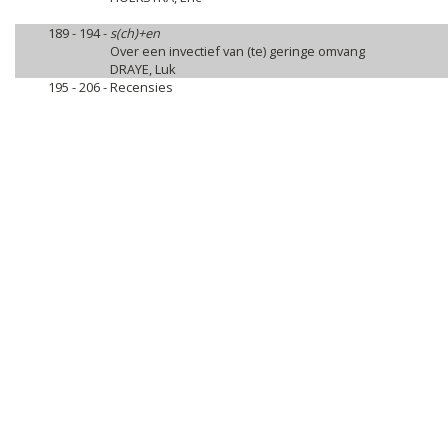
189 - 194 -
s(ch)+en
Over een invectief van (te) geringe omvang
DRAYE, Luk
195 - 206 -
Recensies