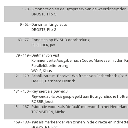
1 - 8 -
Simon Stevin en de Uytspraeck van de weerdicheyt der D
DROSTE, Flip G.
9 - 62 -
Darwinian Linguistics
DROSTE, Flip G.
63 - 77 -
Condities op PV-SUB-doorbreking
PEKELDER, Jan
79 - 119 -
Dietmar von Aist
Kommentierte Ausgabe nach Codex Manesse mit den Fa
Parallelüberlieferung
WOLF, Klaus
121 - 129 -
Schöllkraut im 'Parzival' Wolframs von Eschenbach (Pz. 51
HAAGE, Bernhard Dietrich
131 - 150 -
Reynaert als
parvenu
Reynaerts historie
gespiegeld aan Bourgondische hoftra
ROBBE, Joost
151 - 167 -
Evidentie voor
-s
als 'default'-meervoud in het Nederlan
TROMMELEN, Mieke
169 - 188 -
Van
als markeerder van zinnen in de directe en indirect
HOEKSTRA, Eric