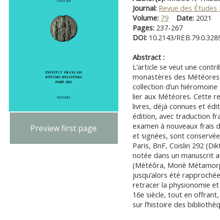
Journal:
Revue des Études 
Volume:
79
Date:
2021
Pages:
237-267
DOI:
10.2143/REB.79.0.328
Abstract :
L’article se veut une contr
monastères des Météores à 
collection d’un hiéromoine
lier aux Météores. Cette re
livres, déjà connues et édi
édition, avec traduction fr
examen à nouveaux frais de
Preview first page
et signées, sont conservée
Paris, BnF, Coislin 292 (D
notée dans un manuscrit a
(Météôra, Monè Métamorphô
jusqu’alors été rapprochée
retracer la physionomie et 
16e siècle, tout en offran
sur l’histoire des biblioth