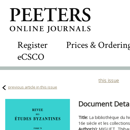
Register
Prices & Orderin
eCSCO
this issue
previous article in this issue
Document Detail
Title:
La bibliothèque du h
16e siècle et les collecti
Author(s):
MIGUET, Thibau