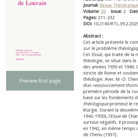
Journal:
Revue Théologique
Volume:
39
Issue:
2
Dat
Pages:
211-232
DOI:
10.2143/RTL.39.2.202
Abstract :
Cet article présente le con
sur le problème théologi
Cet
Essai
, qui traite de la
théologie, se situe dans le
des années 1930 et 1940. C
stricte de Rome et soutient 
théologie. Avec M.-D. Chenu
Preview first page
d’un
ressourcement thomi
première période de la
nou
basé sur les fondements d
théologique
promeut le ret
liturgie. Durant la deuxiè
1942-1950), l’
Essai
de Charl
surtout négatifs. Il provoqu
en 1942, en même temps
de Chenu (1937).