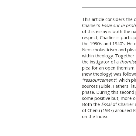
This article considers the 
Charlier’s
Essai sur le pro
of this essay is both the 
respect, Charlier is partici
the 1930’s and 1940’s. He
Neoscholasticism and plead
within theology. Together 
the instigator of a
thomist
plea for an open thomism. 
(new theology) was follow
“ressourcement”
, which pl
sources (Bible, Fathers, li
phase. During this second 
some positive but, more of
Both the
Essai
of Charlier
of Chenu (1937) aroused R
on the Index.