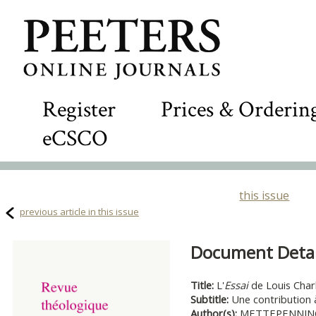
Register
Prices & Orderin
eCSCO
this issue
previous article in this issue
Document Detail
Title:
L'
Essai
de Louis Charl
Subtitle:
Une contribution à
Author(s):
METTEPENNING