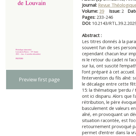
Journal:
Revue Théologique
Volume:
39
Issue:
2
Dat
Pages:
233-246
DOI:
10.2143/RTL.39.2.202
Abstract :
Les titres donnés à la par
souvent l’un de ses personn
cependant chacun leur impo
ni le retour du cadet ni l’ac
sur lui, ont suscité l’empat
l’ont préparé à cet accueil
l’intervention du fils aîné:
Preview first page
le décalage entre cette fê
15: la thématique ‘perdu / t
ont ici disparu. Alors que l
rétribution, le père évoque l
basculement de valeurs en p
aîné, en provoquant un déca
situation racontée, est l’o
retournement provoqué pa
permet d’entrer dans la vra