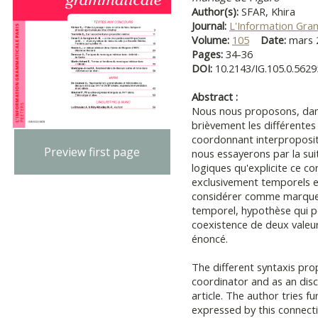
Author(s):
SFAR, Khira
Journal:
L'Information Gra
Volume:
105
Date:
mars
Pages:
34-36
DOI:
10.2143/IG.105.0.562
Abstract :
Nous nous proposons, dans 
brièvement les différente
coordonnant interproposit
Preview first page
nous essayerons par la suit
logiques qu'explicite ce co
exclusivement temporels et
considérer comme marqueu
temporel, hypothèse qui pe
coexistence de deux valeu
énoncé.
The different syntaxis pro
coordinator and as an disco
article. The author tries f
expressed by this connectiv