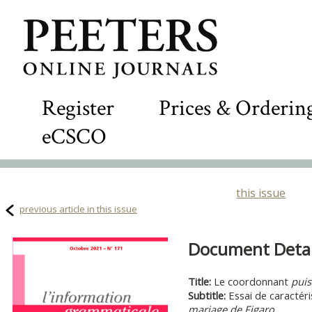
Register
Prices & Orderin
eCSCO
this issue
previous article in this issue
Document Detail
Title:
Le coordonnant
puis
Subtitle:
Essai de caractér
mariage de Figaro