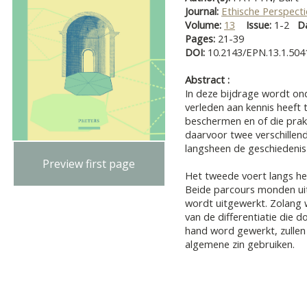
Journal:
Ethische Perspect
Volume:
13
Issue:
1-2
D
Pages:
21-39
DOI:
10.2143/EPN.13.1.504
Abstract :
In deze bijdrage wordt on
verleden aan kennis heef
beschermen en of die prakt
daarvoor twee verschillen
langsheen de geschiedenis v
Preview first page
Het tweede voert langs het
Beide parcours monden uit 
wordt uitgewerkt. Zolang 
van de differentiatie die d
hand word gewerkt, zullen 
algemene zin gebruiken.