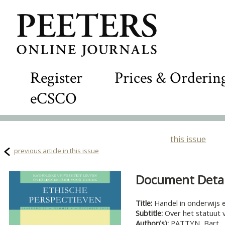
Register
Prices & Orderin
eCSCO
this issue
previous article in this issue
Document Detail
Title:
Handel in onderwijs
Subtitle:
Over het statuut 
Author(s):
PATTYN, Bart