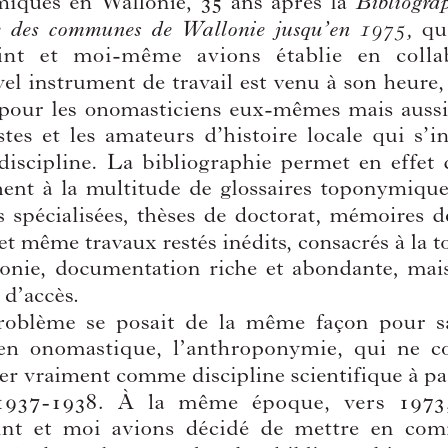
Author(s):
GERMAIN, Jean
Journal:
Handelingen van de Koninklijke Commissie voor Toponymie en
Dialectologie
Bulletin de la Commission Royale de Toponymie et Dialectologie
Volume:
91
Date:
2019
Pages:
247-341
DOI:
10.2143/TD.91.0.3286979
Abstract :
not available