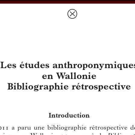
Prices & Ordering
Open Ac
this issue
Document Details :
Title:
Les études anthroponymiques en Wallonie
Subtitle:
Bibliographie rétrospective