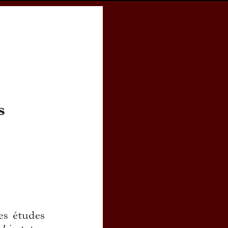
cess
Books
eCSCO
Download article