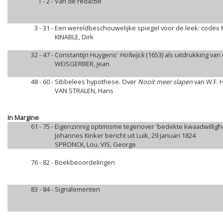
1 - 2 -
Van de redactie
3 - 31 -
Een wereldbeschouwelijke spiegel voor de leek: codex 
KINABLE, Dirk
32 - 47 -
Constantijn Huygens'
Hofwijck
(1653) als uitdrukking van
WEISGERBER, Jean
48 - 60 -
Sibbelees hypothese. Over
Nooit meer slapen
van W.F.
VAN STRALEN, Hans
In Margine
61 - 75 -
Eigenzinnig optimisme tegenover 'bedekte kwaadwillighe
Johannes Kinker bericht uit Luik, 29 januari 1824
SPRONCK, Lou, VIS, George
76 - 82 -
Boekbeoordelingen
83 - 84 -
Signalementen