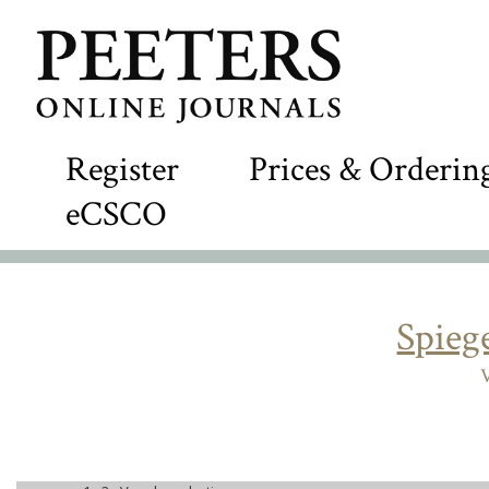
Register
Prices & Orderin
eCSCO
Spiege
V