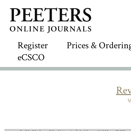
Register
Prices & Orderin
eCSCO
Rev
V