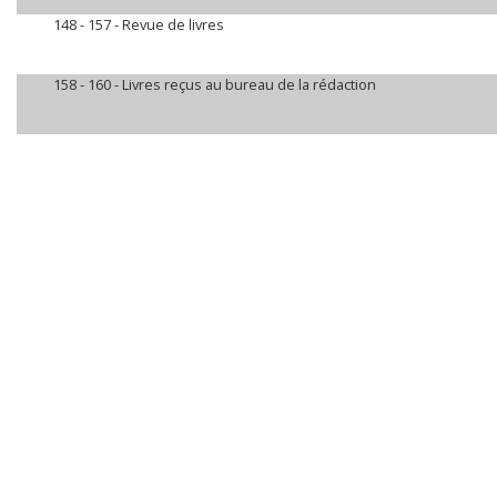
148 - 157 -
Revue de livres
158 - 160 -
Livres reçus au bureau de la rédaction