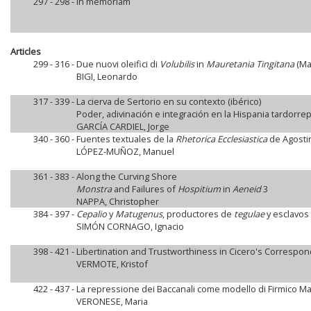
297 - 298 -
In memoriam
Articles
299 - 316 -
Due nuovi oleifici di
Volubilis
in
Mauretania Tingitana
(Ma
BIGI, Leonardo
317 - 339 -
La cierva de Sertorio en su contexto (ibérico)
Poder, adivinación e integración en la Hispania tardorre
GARCÍA CARDIEL, Jorge
340 - 360 -
Fuentes textuales de la
Rhetorica Ecclesiastica
de Agostin
LÓPEZ-MUÑOZ, Manuel
361 - 383 -
Along the Curving Shore
Monstra
and Failures of
Hospitium
in
Aeneid
3
NAPPA, Christopher
384 - 397 -
Cepalio
y
Matugenus
, productores de
tegulae
y esclavos
SIMÓN CORNAGO, Ignacio
398 - 421 -
Libertination and Trustworthiness in Cicero's Correspo
VERMOTE, Kristof
422 - 437 -
La repressione dei Baccanali come modello di Firmico M
VERONESE, Maria