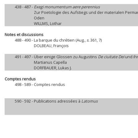
438 - 487 -
Exegi monumentum aere perennius
Zur Poetologie des Aufstiegs und der materialen Perm
Oden
WILLMS, Lothar
Notes et discussions
488 - 490 -
La barque du chrétien (Aug.,
s.
361, 7)
DOLBEAU, François
491 - 497 -
Über einige Glossen zu Augustins
De ciuitate Dei
und ihr
Martianus Capella
DORFBAUER, Lukas J.
Comptes rendus
498 - 589 -
Comptes rendus
590 - 592 -
Publications adressées à
Latomus