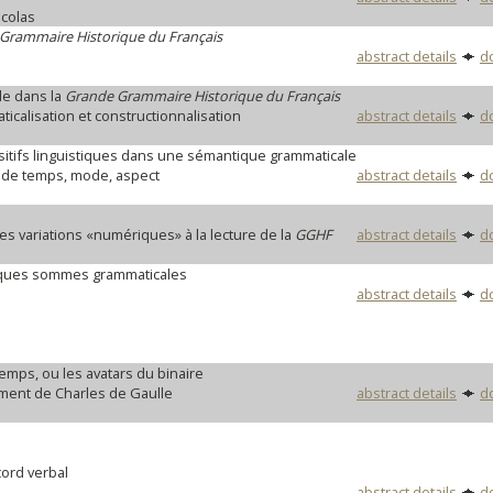
icolas
Grammaire Historique du Français
abstract details
d
le dans la
Grande Grammaire Historique du Français
icalisation et constructionnalisation
abstract details
d
sitifs linguistiques dans une sémantique grammaticale
de temps, mode, aspect
abstract details
d
s variations «numériques» à la lecture de la
GGHF
abstract details
d
elques sommes grammaticales
abstract details
d
temps, ou les avatars du binaire
ment de Charles de Gaulle
abstract details
d
cord verbal
abstract details
d