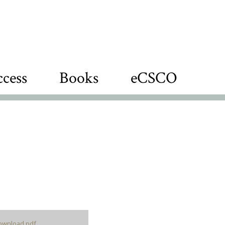
cess
Books
eCSCO
ownload pdf