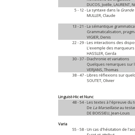
DUCOS, Joëlle, LAURENT, N
5 - 12 -
La syntaxe dans la
Grande 
MULLER, Claude
13 - 21 -
La sémantique grammatica
Grammaticalisation, pragmat
VIGIER, Denis
22 - 29 -
Les interactions des dispo
L'exemple des marqueurs 
HASSLER, Gerda
30 - 37 -
Diachronie et variations
Quelques remarques sur le
VERJANS, Thomas
38 - 47 -
Libres réflexions sur qu
SOUTET, Olivier
Linguist-Hic et Nunc
48 - 54 -
Les textes à l'épreuve du 
De
La Marseillaise
au testa
DE BOISSIEU, Jean-Louis
Varia
55 - 58 -
Un cas d'hésitation de l'ac
Sujet et attribut