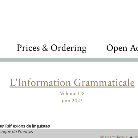
Prices & Ordering
Open Ac
L'Information Grammaticale
Volume 178
juin 2023
is
: Réflexions de linguistes
rique du Français
abstract details
d