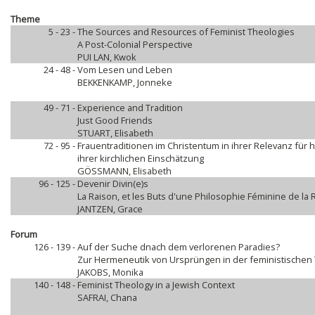
Theme
5 - 23 -
The Sources and Resources of Feminist Theologies
A Post-Colonial Perspective
PUI LAN, Kwok
24 - 48 -
Vom Lesen und Leben
BEKKENKAMP, Jonneke
49 - 71 -
Experience and Tradition
Just Good Friends
STUART, Elisabeth
72 - 95 -
Frauentraditionen im Christentum in ihrer Relevanz für 
ihrer kirchlichen Einschätzung
GÖSSMANN, Elisabeth
96 - 125 -
Devenir Divin(e)s
La Raison, et les Buts d'une Philosophie Féminine de la 
JANTZEN, Grace
Forum
126 - 139 -
Auf der Suche dnach dem verlorenen Paradies?
Zur Hermeneutik von Ursprüngen in der feministischen
JAKOBS, Monika
140 - 148 -
Feminist Theology in a Jewish Context
SAFRAI, Chana