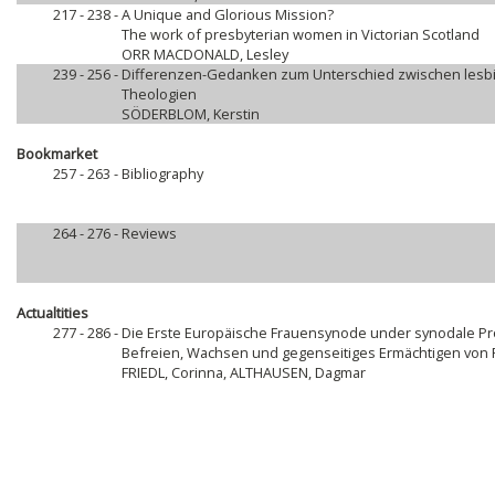
217 - 238 -
A Unique and Glorious Mission?
The work of presbyterian women in Victorian Scotland
ORR MACDONALD, Lesley
239 - 256 -
Differenzen-Gedanken zum Unterschied zwischen lesbis
Theologien
SÖDERBLOM, Kerstin
Bookmarket
257 - 263 -
Bibliography
264 - 276 -
Reviews
Actualtities
277 - 286 -
Die Erste Europäische Frauensynode under synodale P
Befreien, Wachsen und gegenseitiges Ermächtigen von 
FRIEDL, Corinna, ALTHAUSEN, Dagmar