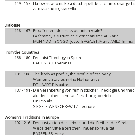
149 - 157 -
I know how to make a death spell, but I cannot change hi
ALTHAUS-REID, Marcella
Dialogue
158 - 167 -
Etouffement de droits ou union vitale?
La femme, la culture et le christianisme au Zaïre
MUHINDO TSONGO, Joyce, BAGALET, Marie, WILD, Emma
From the Countries
168 - 180 -
Feminist Theology in Spain
BAUTISTA, Esperanza
181 - 186 -
The body as profile, the profile of the body
Women's Studies in the Netherlands
DE HAARDT, Maaike
187 - 191 -
Die Verankerung von feministischer Theologie und theo
akademischen Lehr- un Forschungsbetrieb
Ein Projekt
SIEGELE-WENSCHKEWITZ, Leonore
Women's Traditions in Europe
192 - 216 -
Der Lustgarten des Leibes und die Freiheit der Seele
Wege der Mittelalterlichen Frauenspiritualität
PASSENIER, Anke