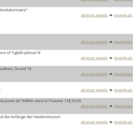
 révolutionnaire?
abstract details
download 
abstract details
download 
ns of Tiglath-pileser III
abstract details
download 
Psalmen 74 und 79
abstract details
download 
t
abstract details
download 
t «la porte de YHWH» dans le Psaume 118,19-20
abstract details
download 
und die Anfänge der Heidenmission
abstract details
download 