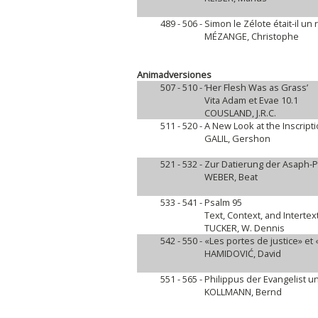
489 - 506 -
Simon le Zélote était-il un
MÉZANGE, Christophe
Animadversiones
507 - 510 -
‘Her Flesh Was as Grass’
Vita Adam et Evae 10.1
COUSLAND, J.R.C.
511 - 520 -
A New Look at the Inscriptio
GALIL, Gershon
521 - 532 -
Zur Datierung der Asaph-
WEBER, Beat
533 - 541 -
Psalm 95
Text, Context, and Intertex
TUCKER, W. Dennis
542 - 550 -
«Les portes de justice» e
HAMIDOVIĆ, David
551 - 565 -
Philippus der Evangelist 
KOLLMANN, Bernd