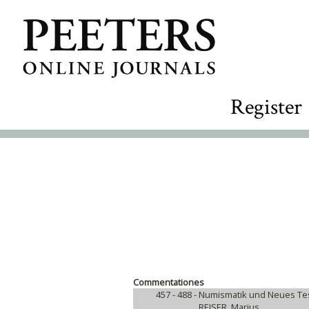
Register
Commentationes
457 - 488 -
Numismatik und Neues Te
REISER, Marius