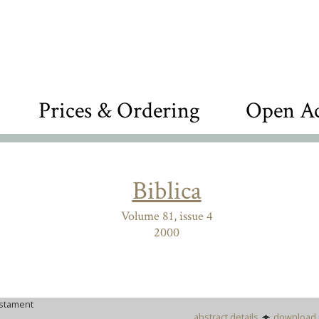
Prices & Ordering
Open Ac
Biblica
Volume 81, issue 4
2000
stament
abstract details
download 