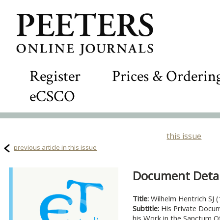
Register
Prices & Orderin
eCSCO
this issue
previous article in this issue
Document Detail
Title:
Wilhelm Hentrich SJ 
Subtitle:
His Private Docum
his Work in the Sanctum O