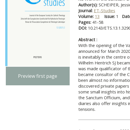
Author(s):
SCHEIPER, Jessi
Journal:
ET-Studies
Volume:
13
Issue:
1
Dat
Pages:
41-58
DOI:
10.2143/ETS.13.1.329
Abstract :
With the opening of the Vat
announced for March 2020
is inevitably in the centre
Wilhelm Hentrich SJ became 
was made qualificator of t
became consultor of the C
Preview first page
been almost no information
discovered private papers 
some small insights into hi
the Sanctum Officium, and h
diaries also offer insights
tensions.