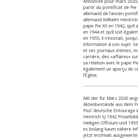
Annoncée pour mars 2020, 
partir du pontificat de Pie
allemand de l’ancien pontif
allemand Wilhelm Hentrich S
pape Pie XII en 1942, qu’il
en 1944 et qu’il soit égal
en 1955, il n’existait, jus
information à son sujet. S
et ses journaux intimes, 
carrière, des «affaires» sur 
sa relation avec le pape Pi
également un aperçu de cer
l’Église.
Mit der für März 2020 ang
Aktenbestände aus dem Ponti
Piusʼ deutsche Entourage i
Hentrich SJ 1942 Privatbib
Heiligen Offizium und 195
es bislang kaum nähere Inf
jetzt erstmals ausgewertet