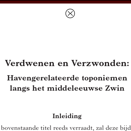
Prices & Ordering
Open Ac
this issue
next article in this issu
Document Details :
Title:
Verdwenen en Verzwonden
Subtitle:
Havengerelateerde toponiemen langs het middeleeuwse Zwin