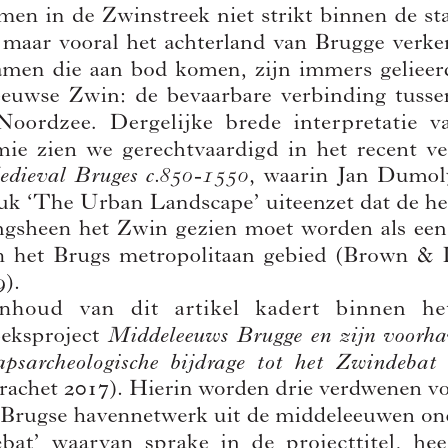
Author(s):
TRACHET, Jan
Journal:
Handelingen van de Koninklijke Commissie voor Toponymie en
Dialectologie
Bulletin de la Commission Royale de Toponymie et Dialectologie
Volume:
91
Date:
2019
Pages:
119-132
DOI:
10.2143/TD.91.0.3286971
Abstract :
not available