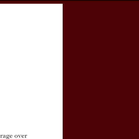
cess
Books
eCSCO
e
Download article