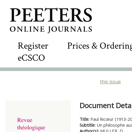
Register
Prices & Orderin
eCSCO
this issue
Document Detail
Title:
Paul Ricœur (1913-2
Subtitle:
Un philosophe aux
Author(s):
MÜLLER, D.