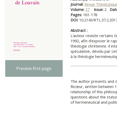
Journal:
Revue Théologique
Volume:
37
Issue:
2
Dat
Pages:
161-178
DOI:
10.2143/RTL.37.2.201
Abstract :
L’auteur revisite certains 
1992, afin d’exposer le ra
théologie chrétienne. Il int
spéculative, dévolu par cet
à la théologie herméneutiqu
Preview first page
The author presents and d
Ricœur, written between 1
relationship of this philo
questions about the status
of hermeneutical and politi