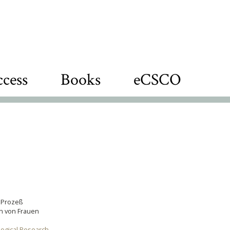
cess
Books
eCSCO
 Prozeß
n von Frauen
logical Research