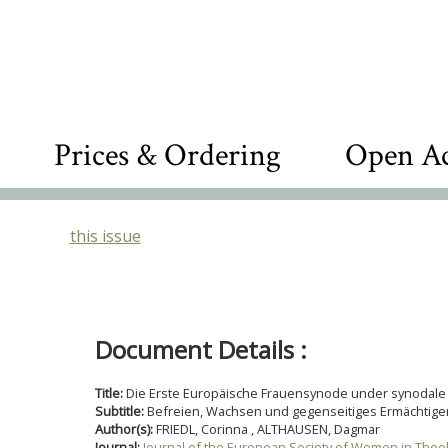
Prices & Ordering
Open Ac
this issue
Document Details :
Title:
Die Erste Europäische Frauensynode under synodale
Subtitle:
Befreien, Wachsen und gegenseitiges Ermächtige
Author(s):
FRIEDL, Corinna , ALTHAUSEN, Dagmar
Journal:
Journal of the European Society of Women in Theo