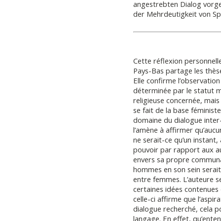
angestrebten Dialog vorge
der Mehrdeutigkeit von Sp
Cette réflexion personnelle
Pays-Bas partage les thèse
Elle confirme l’observation
déterminée par le statut mi
religieuse concernée, mais 
se fait de la base féminis
domaine du dialogue inte
l’amène à affirmer qu’auc
ne serait-ce qu’un instant,
pouvoir par rapport aux aut
envers sa propre communau
hommes en son sein serait
entre femmes. L’auteure s
certaines idées contenues 
celle-ci affirme que l’aspir
dialogue recherché, cela p
langage. En effet, qu’ente