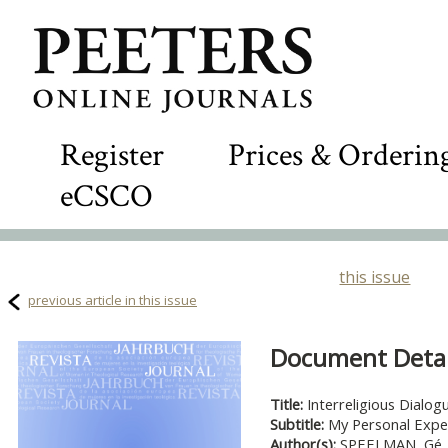
Register
Prices & Orderin
eCSCO
this issue
previous article in this issue
Document Detail
Title:
Interreligious Dial
Subtitle:
My Personal Expe
Author(s):
SPEELMAN, Gé