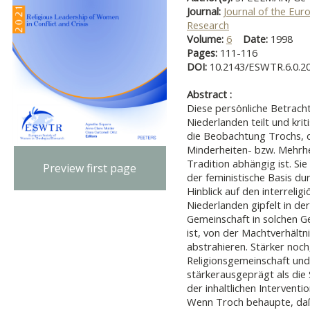
Journal:
Journal of the Eur
Research
Volume:
6
Date:
1998
Pages:
111-116
DOI:
10.2143/ESWTR.6.0.2
Abstract :
Diese persönliche Betracht
Niederlanden teilt und krit
die Beobachtung Trochs, d
Minderheiten- bzw. Mehrhei
Tradition abhängig ist. Sie
Preview first page
der feministische Basis d
Hinblick auf den interrelig
Niederlanden gipfelt in de
Gemeinschaft in solchen G
ist, von der Machtverhältn
abstrahieren. Stärker noch,
Religionsgemeinschaft und
stärkerausgeprägt als die 
der inhaltlichen Intervent
Wenn Troch behaupte, daß