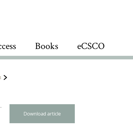
cess
Books
eCSCO
e
-
Download article