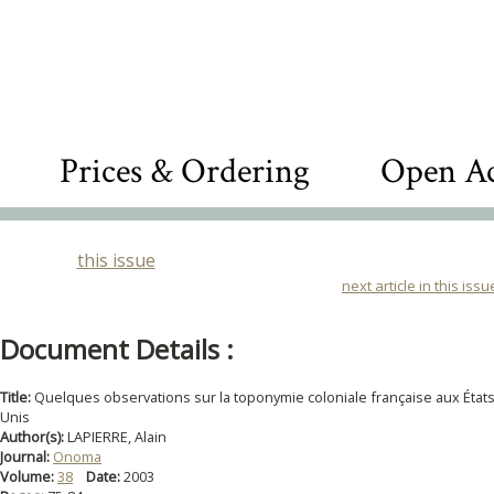
Prices & Ordering
Open Ac
this issue
next article in this issu
Document Details :
Title:
Quelques observations sur la toponymie coloniale française aux États
Unis
Author(s):
LAPIERRE, Alain
Journal:
Onoma
Volume:
38
Date:
2003