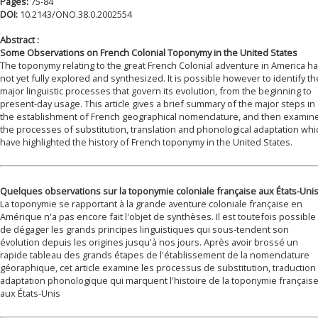
Pages:
75-84
DOI:
10.2143/ONO.38.0.2002554
Abstract :
Some Observations on French Colonial Toponymy in the United States
The toponymy relating to the great French Colonial adventure in America h
not yet fully explored and synthesized. It is possible however to identify th
major linguistic processes that govern its evolution, from the beginning to
present-day usage. This article gives a brief summary of the major steps in
the establishment of French geographical nomenclature, and then examin
the processes of substitution, translation and phonological adaptation whi
have highlighted the history of French toponymy in the United States.
Quelques observations sur la toponymie coloniale française aux États-Uni
La toponymie se rapportant à la grande aventure coloniale française en
Amérique n'a pas encore fait l'objet de synthèses. Il est toutefois possible
de dégager les grands principes linguistiques qui sous-tendent son
évolution depuis les origines jusqu'à nos jours. Après avoir brossé un
rapide tableau des grands étapes de l'établissement de la nomenclature
géoraphique, cet article examine les processus de substitution, traduction
adaptation phonologique qui marquent l'histoire de la toponymie français
aux États-Unis