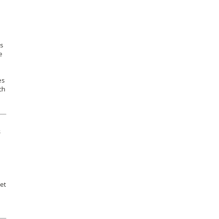
as
e
es
ch
s
 et
e