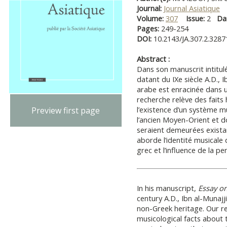
Journal:
Journal Asiatique
Volume:
307
Issue:
2
Da
Pages:
249-254
DOI:
10.2143/JA.307.2.328
Abstract :
Dans son manuscrit intitu
datant du IXe siècle A.D., 
arabe est enracinée dans 
recherche relève des faits
l’existence d’un système m
Preview first page
l’ancien Moyen-Orient et d
seraient demeurées existan
aborde l’identité musicale
grec et l’influence de la p
In his manuscript,
Essay o
century A.D., Ibn al-Munajj
non-Greek heritage. Our re
musicological facts about