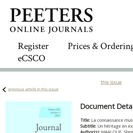
Register
Prices & Orderin
eCSCO
this issue
previous article in this issue
Document Detail
Title:
La connaissance musi
Subtitle:
Un héritage en exi
Author(s):
MAALOUF, Shir