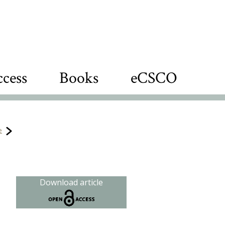
cess
Books
eCSCO
e
Download article