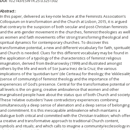
DOI:
10.2143/ESWTR.25.0.3251302
Abstract :
In this paper, delivered as key-note lecture at the Feminists Association’s
Colloquium on transformation and the Church at Lisbon, 2015, it is argued
that contrary to the suspicion of both secular and post-Christian feminists
and the anti-gender movement in the churches, feminist theologies as well
as women and faith movements offer strong transforming theological and
spiritual dynamics for contemporary churches. To discover this
transformative potential, a new and different vocabulary for faith, spiritualit
and Church is needed. Clues for this different vocabulary may be found in
the application of a typology of the characteristics of feminist religious
imagination, derived from Bednarowsky (1999) and illustrated amongst
others by the life and work of Sor Juana Inez de la Cruz; the various
implications of the ‘quotidian turn’ (de Certeau) for theology; the ‘ekklesialit
(sense of community) of feminist theology and the importance of the
experiences of God’s presence. Central for the transformative potential o
all levels is the on-going, creative ambivalence that women and other
marginalised people have about the status quo of both Church and society
These ‘relative outsiders’ have contradictory experiences combining
simultaneously a deep sense of alienation and a deep sense of belonging
and commitment. It is this inescapable ambivalence which maintains a
dialogue both critical and committed with the Christian tradition; which offe
a creative and transformative approach to traditional Church content,
symbols and rituals; and which calls to imagine a community/ecclesiology in