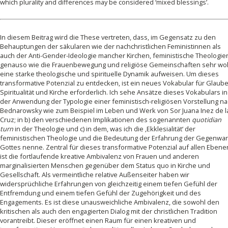
which plurality and differences may be considered ‘mixed blessings’.
In diesem Beitrag wird die These vertreten, dass, im Gegensatz zu den
Behauptungen der säkularen wie der nachchristlichen Feministinnen als
auch der Anti-Gender-Ideologie mancher Kirchen, feministische Theologie
genauso wie die Frauenbewegung und religiöse Gemeinschaften sehr wo
eine starke theologische und spirituelle Dynamik aufweisen. Um dieses
transformative Potenzial zu entdecken, ist ein neues Vokabular für Glaube
Spiritualität und Kirche erforderlich. Ich sehe Ansätze dieses Vokabulars in
der Anwendung der Typologie einer feministisch-religiösen Vorstellung n
Bednarowsky wie zum Beispiel im Leben und Werk von Sor Juana Inez de l
Cruz; in b) den verschiedenen Implikationen des sogenannten
quotidian
turn
in der Theologie und c) in dem, was ich die ‚Ekklesialität‘ der
feministischen Theologie und die Bedeutung der Erfahrung der Gegenwar
Gottes nenne. Zentral für dieses transformative Potenzial auf allen Ebene
ist die fortlaufende kreative Ambivalenz von Frauen und anderen
marginalisierten Menschen gegenüber dem Status quo in Kirche und
Gesellschaft. Als vermeintliche relative Außenseiter haben wir
widersprüchliche Erfahrungen von gleichzeitig einem tiefen Gefühl der
Entfremdung und einem tiefen Gefühl der Zugehörigkeit und des
Engagements. Es ist diese unausweichliche Ambivalenz, die sowohl den
kritischen als auch den engagierten Dialog mit der christlichen Tradition
vorantreibt. Dieser eröffnet einen Raum für einen kreativen und