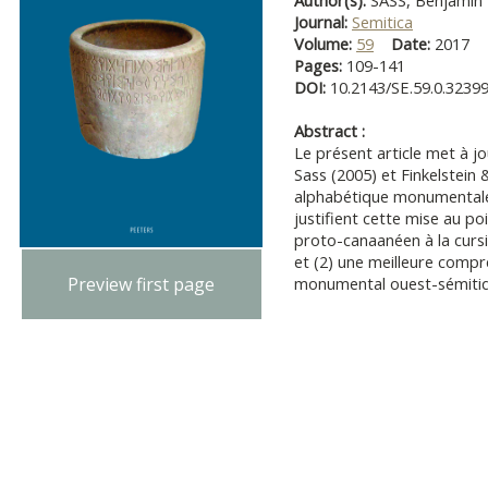
Author(s):
SASS, Benjamin
Journal:
Semitica
Volume:
59
Date:
2017
Pages:
109-141
DOI:
10.2143/SE.59.0.3239
Abstract :
Le présent article met à j
Sass (2005) et Finkelstein 
alphabétique monumentale
justifient cette mise au poi
proto-canaanéen à la cursi
et (2) une meilleure compr
monumental ouest-sémitiq
Preview first page