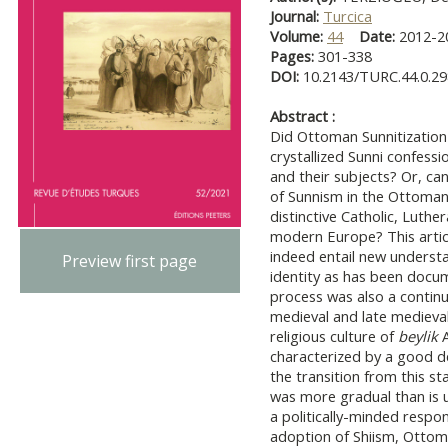
Journal:
Turcica
Volume:
44
Date:
2012-
Pages:
301-338
DOI:
10.2143/TURC.44.0.2
Abstract :
Did Ottoman Sunnitization 
crystallized Sunni confessi
and their subjects? Or, can
of Sunnism in the Ottoman
distinctive Catholic, Luther
modern Europe? This artic
indeed entail new underst
Preview first page
identity as has been docu
process was also a continua
medieval and late medieval
religious culture of
beylik
A
characterized by a good de
the transition from this st
was more gradual than is 
a politically-minded respon
adoption of Shiism, Ottom