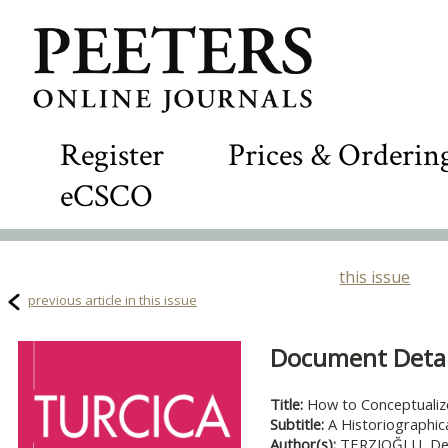
Register
Prices & Orderin
eCSCO
this issue
previous article in this issue
Document Detail
Title:
How to Conceptualiz
Subtitle:
A Historiographic
Author(s):
TERZIOĞLU, De