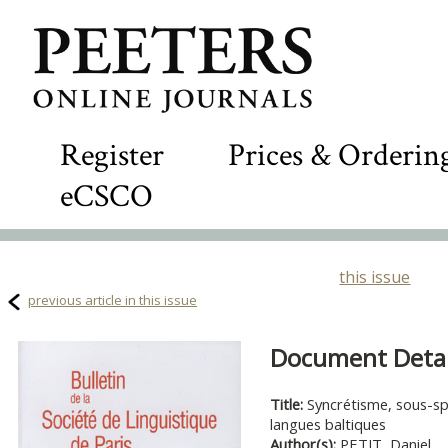
Register
Prices & Orderin
eCSCO
this issue
previous article in this issue
Document Detail
Title:
Syncrétisme, sous-spé
langues baltiques
Author(s):
PETIT, Daniel