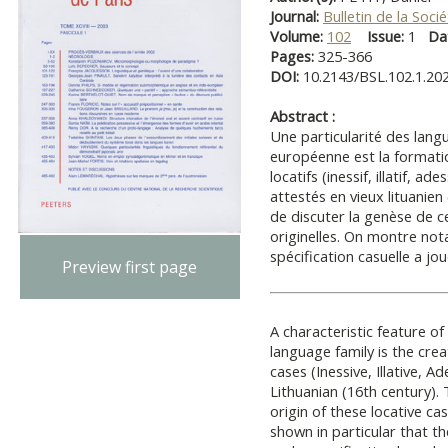
Journal:
Bulletin de la Soci
Volume:
102
Issue:
1
Da
Pages:
325-366
DOI:
10.2143/BSL.102.1.20
Abstract :
Une particularité des langue
européenne est la formati
locatifs (inessif, illatif, ad
attestés en vieux lituanien 
de discuter la genèse de ce
originelles. On montre not
spécification casuelle a jo
Preview first page
A characteristic feature o
language family is the cre
cases (Inessive, Illative, Ad
Lithuanian (16th century). 
origin of these locative ca
shown in particular that th