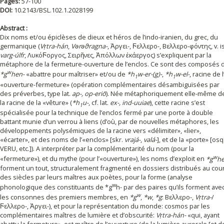
Pages:
57-100
DOI:
10.2143/BSL.102.1.2028199
Abstract :
Dix noms et/ou épiclèses de dieux et héros de l’indo-iranien, du grec, du
germanique (
Vṛtra-hán
,
Vǝrǝϑragna-
, Ἀργει-, Ϝελλερο-, Βελλερο-φόντης, v. is
varg-úlfr
, ΛυκόϜοργος, Σειρῆνες, Ἀπόλλων ἑκάεργος) s’expliquent par la
métaphore de la fermeture-ouverture de l’enclos. Ce sont des composés 
w
*g
hen-
«abattre pour maîtriser» et/ou de
*h
w-er-(g)-
,
*h
w-el-
, racine de l
1
1
«ouverture-fermeture» (opération complémentaires désambiguïsées par
des préverbes, type lat.
ap-, op-eriō
). Née métaphoriquement elle-même d
la racine de la «vêture» (
*h
u-
, cf. lat.
ex-, ind-uuiae
), cette racine s’est
1
spécialisée pour la technique de l’enclos fermé par une porte à double
battant munie d’un verrou à liens (d’où, par de nouvelles métaphores, les
développements polysémiques de la racine vers «délimiter», «lier»,
«écarter», et des noms de l’«enclos» [skr.
vrajá-
,
valá-
], et de la «porte» [osq
VERU, etc.]). A interpréter par la complémentarité du nom (pour la
w
«fermeture»), et du mythe (pour l’«ouverture»), les noms d’exploit en
*g
he
forment un tout, structuralement fragmenté en dossiers distribués au cou
des siècles par leurs maîtres aux poètes, pour la forme (analyse
w
phonologique des constituants de *g
h- par des paires qu’ils forment ave
w
les consonnes des premiers membres, en
*g
,
*w
,
*g
: Βελλερο-,
Vṛtra-
/
Ϝελλερο-, Ἀργει-), et pour la représentation du monde: cosmos par les
complémentaires maîtres de lumière et d’obscurité:
Vṛtra-hán-
«qui, ayant