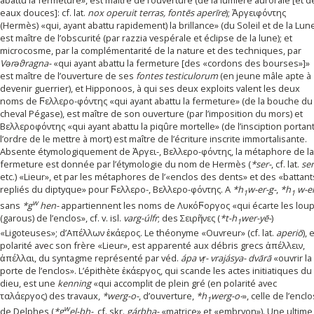
abattu la fermeture», est maître de l’ouverture (de la lumière aurorale [et d
eaux douces]: cf. lat.
nox operuit terras, fontēs aperīre
); Ἁργειφόντης
(Hermès) «qui, ayant abattu rapidement) la brillance» (du Soleil et de la Lune
est maître de l’obscurité (par razzia vespérale et éclipse de la lune); et
microcosme, par la complémentarité de la nature et des techniques, par
Vǝrǝϑragna-
«qui ayant abattu la fermeture [des «cordons des bourses»]»
est maître de l’ouverture de ses
fontes testiculorum
(en jeune mâle apte à
devenir guerrier), et Hipponoos, à qui ses deux exploits valent les deux
noms de Ϝελλερο-φόντης «qui ayant abattu la fermeture» (de la bouche du
cheval Pégase), est maître de son ouverture (par l’imposition du mors) et
Βελλεροφόντης «qui ayant abattu la piqûre mortelle» (de l’insciption portan
l’ordre de le mettre à mort) est maître de l’écriture inscrite immortalisante.
Absente étymologiquement de Ἀργει-, Βελλερο-φόντης, la métaphore de la
fermeture est donnée par l’étymologie du nom de Hermès (
*ser-
, cf. lat.
se
etc.) «Lieur», et par les métaphores de l’«enclos des dents» et des «battant
repliés du diptyque» pour Ϝελλερο-, Βελλερο-φόντης. A
*h
w-er-g-
,
*h
w-el
1
1
w
sans
*g
hen-
appartiennent les noms de ΛυκόϜοργος «qui écarte les loup
(garous) de l’enclos», cf. v. isl.
varg-úlfr
; des Σειρῆνες (
*t-h
wer-yē-
)
1
«Ligoteuses»; d’Απέλλων ἑκάερος. Le théonyme «Ouvreur» (cf. lat.
aperiō
), 
polarité avec son frère «Lieur», est apparenté aux débris grecs ἀπέλλειν,
ἀπέλλαι, du syntagme représenté par véd.
ápa vṛ- vrajásya- dvārā
«ouvrir la
porte de l’enclos». L’épithète ἑκάεργος, qui scande les actes initiatiques du
dieu, est une
kenning
«qui accomplit de plein gré (en polarité avec
ταλάεργος) des travaux,
*werg-o-
, d’ouverture,
*h
werg-o-
», celle de l’enclo
1
w
de Delphes (
*g
el-bh-
, cf. skr.
gárbha-
«matrice» et «embryon»). Une ultime