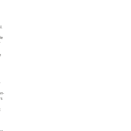
l.
de
’
e
.
n-
rs
c