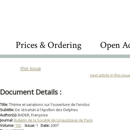
Prices & Ordering
Open Ac
this issue
next article in this issu
Document Details :
Title:
Thème et variations sur l'ouverture de l'enclos
Subtitle:
De
Vṛtrahán
à l'Apollon des Delphes
Author(s):
BADER, Françoise
Journal:
Bulletin de la Société de Linguistique de Paris
Volume:
102
Issue:
1
Date:
2007