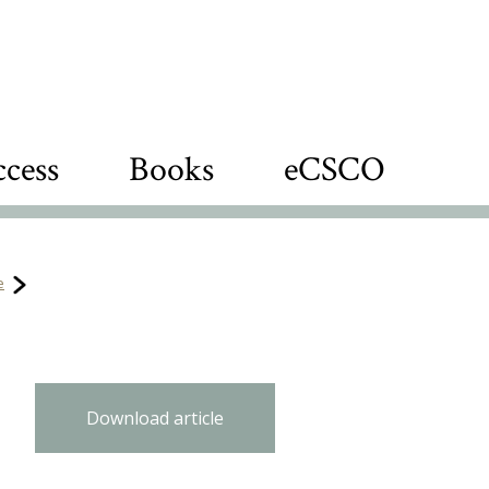
cess
Books
eCSCO
e
Download article