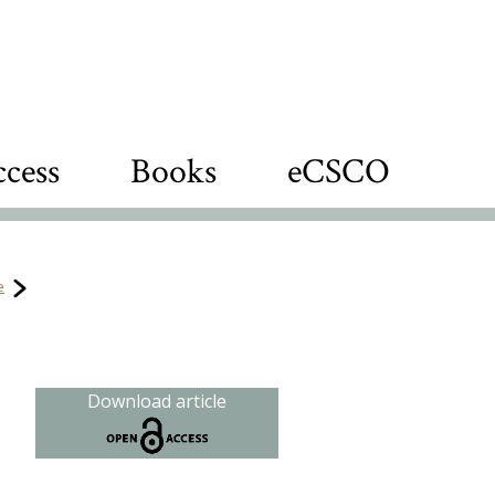
cess
Books
eCSCO
e
Download article