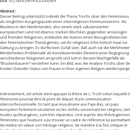
DOI:
10.2143/ESWTR.6.0.2002959
Abstract :
Dieser Beitrag unterstützt indirekt die These Trochs über den Feminismus
als möglichen Ausgangspunkt eines interreligiösen Kommunizierens. Als
Muslima in den Niederlanden, also einem stark säkularisierten
europäischen Land mit ebenso starken Klischées gegenüber ansässigen
und fremden Religionen, entdeckte die Autorin einen Bezugsrahmen bei
den feministischen Theologinnen, um ihr religiöses Erbe kritisch-loyal zur
Geltung zu bringen. Es dürfte kein Zufall sein, daß auch sie die Mehrheite
Minderheiten-Problematik als konstituierendes Element einer Begegnung
verschiedener Religionen anspricht und sich in diesem Machtgefälle als
“Brückenbauerin” verstehen kann. Ein Bild, was die Analyse Trochs über d
Insider-Outsider-Status von Frauen in ihrer eigenen Religion wiederspiegel
Indirectement, cet article vient appuyer la thèse de L. Troch selon laquelle l
féminisme pourrait être le point de départ d’une communication
interconfessionnelle. En tant que musulmane aux Pays-Bas, un pays
européen fortement sécularisé où les clichés concernant les religions, tan
locales qu’étrangères, sont très répandus, c’est auprès des théologiennes
féministes que l’auteure a pu trouver un cadre de référence lui permettan
de mettre en valeur son héritage religieux, de manière à la fois critique et