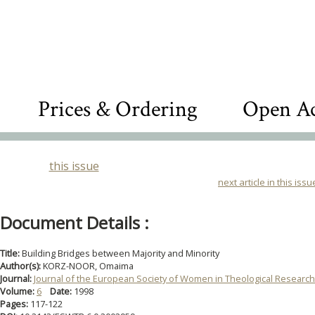
Prices & Ordering
Open Ac
this issue
next article in this issu
Document Details :
Title:
Building Bridges between Majority and Minority
Author(s):
KORZ-NOOR, Omaima
Journal:
Journal of the European Society of Women in Theological Research
Volume:
6
Date:
1998
Pages:
117-122