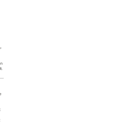
n-
en
t.
e
t
t