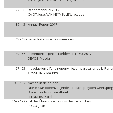
27 - 38 -
Rapport annuel 2017
CAJOT, José, VAN KEYMEULEN, Jacques
39 - 43 -
Annual Report 2017
45 - 48 -
Ledenlijst - Liste des membres
49 - 56 -
In memoriam Johan Taeldeman (1943-2017)
DEVOS, Magda
57 - 93 -
Introduction à l'anthroponymie, en particulier de la Flan
GYSSELING, Maurits
95 - 167 -
Namen in de polder
Drie elkaar opeenvolgende landschapstypen weerspieg
Brabantse Noordwesthoek
LEENDERS, Karel
169 - 199 -
L'if des Éburons et le nom des Texandres
LOICQ, Jean