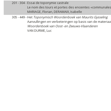
201 - 304 -
Essai de toponymie castrale
Le nom des tours et portes des enceintes «communales» 
MARIAGE, Florian, DERAMAIX, Isabelle
305 - 449 -
Het
Toponymisch Woordenboek van Maurits Gysseling
Aanvullingen en verbeteringen op basis van de materiaa
Woordenboek van Oost- en Zeeuws-Vlaanderen
VAN DURME, Luc