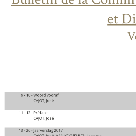
et Di
V
9 - 10 -
Woord vooraf
CAJOT, José
11 - 12 -
Préface
CAJOT, José
13 - 26 -
Jaarverslag 2017
CAJOT, José, VAN KEYMEULEN, Jacques