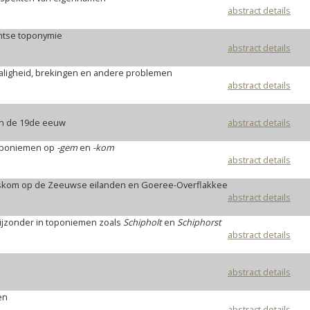
abstract details
antse toponymie
abstract details
aligheid, brekingen en andere problemen
abstract details
n de 19de eeuw
abstract details
toponiemen op
-gem
en
-kom
abstract details
skom op de Zeeuwse eilanden en Goeree-Overflakkee
abstract details
 bijzonder in toponiemen zoals
Schipholt
en
Schiphorst
abstract details
abstract details
en
abstract details