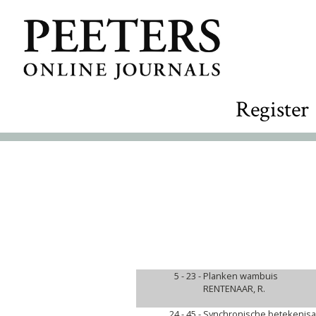
Register
5 - 23 -
Planken wambuis
RENTENAAR, R.
24 - 45 -
Synchronische betekenis