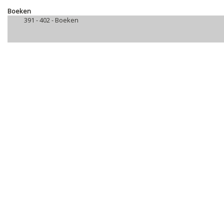
Boeken
391 - 402 -
Boeken