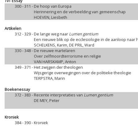
TvT Essay
300 - 311 -
De hoop van Europa
Herinnering en de verbeelding van gemeenschap
HOEVEN, Liesbeth
Artikelen
312 - 329 -
De lange weg naar
Lumen gentium
Een nieuwe blik op de ecclesiologie in de aanloop naar 
SCHELKENS, Karim, DE PRIL, Ward
330 - 348 -
De nieuwe martelaren
Over zelfmoordterrorisme en religie
VAN HARSKAMP, Anton
349 - 371 -
Het zwijgen der theologen
Wijsgerige overwegingen over de politieke theologie
TERPSTRA, Marin
Boekenessay
372 - 383 -
Recente interpretaties van
Lumen gentium
DE MEY, Peter
Kroniek
384 - 390 -
Kroniek