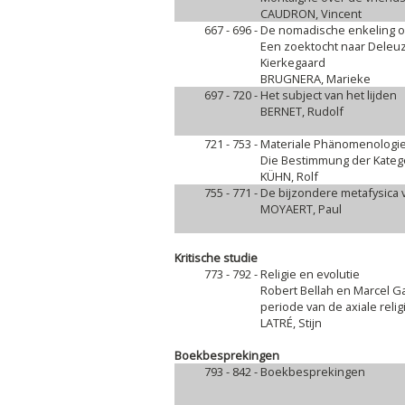
CAUDRON, Vincent
667 - 696 -
De nomadische enkeling o
Een zoektocht naar Deleuz
Kierkegaard
BRUGNERA, Marieke
697 - 720 -
Het subject van het lijden
BERNET, Rudolf
721 - 753 -
Materiale Phänomenologie
Die Bestimmung der Katego
KÜHN, Rolf
755 - 771 -
De bijzondere metafysica 
MOYAERT, Paul
Kritische studie
773 - 792 -
Religie en evolutie
Robert Bellah en Marcel Ga
periode van de axiale relig
LATRÉ, Stijn
Boekbesprekingen
793 - 842 -
Boekbesprekingen