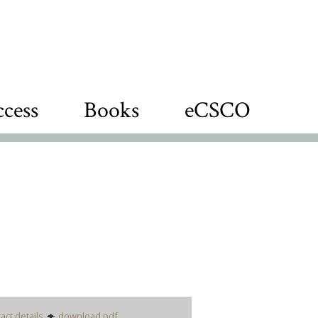
cess
Books
eCSCO
act details
download pdf