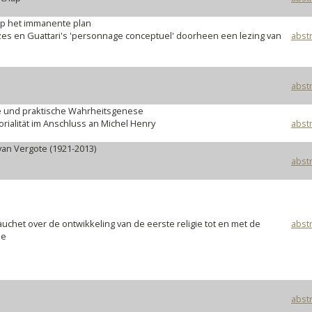
p het immanente plan
es en Guattari's 'personnage conceptuel' doorheen een lezing van
abstr
abstr
 und praktische Wahrheitsgenese
rialität im Anschluss an Michel Henry
abstr
van Vergote (1921-2013)
abstr
uchet over de ontwikkeling van de eerste religie tot en met de
abstr
ie
abstr