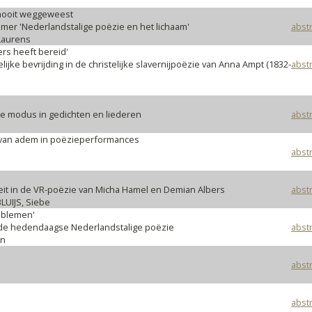
 nooit weggeweest
mer 'Nederlandstalige poëzie en het lichaam'
abstr
Laurens
rs heeft bereid'
elijke bevrijding in de christelijke slavernijpoëzie van Anna Ampt (1832-
abstr
he modus in gedichten en liederen
abstr
e van adem in poëzieperformances
abstr
iteit in de VR-poëzie van Micha Hamel en Demian Albers
abstr
UIJS, Siebe
roblemen'
n de hedendaagse Nederlandstalige poëzie
abstr
en
abstr
abstr