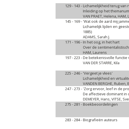
129 - 143 -
Lichamelijkheid terug van
Inleiding op het themanum
VAN PRAET, Helena, HAM, 
145 - 169 -
'Wat ook de aard mij jamme
Lichamelijk lijden en geest
1885)
ADAMS, Sarah J.
171 - 196 -
In het oog, in het hart
Over de sentimentalistisc
HAM, Laurens
197 - 223 -
De betekenisvolle functi
VAN DER STARRE, Kila
225 - 246 -
'Vergeet je vlees'
Lichamelijkheid en virtual
VANDEN BERGHE, Ruben, BL
247 - 273 -
'Zorg ervoor, leef in de p
De affectieve dominant i
DEMEYER, Hans, VITSE, Sv
275 - 281 -
Boekbeoordelingen
283 - 284 -
Biografieën auteurs