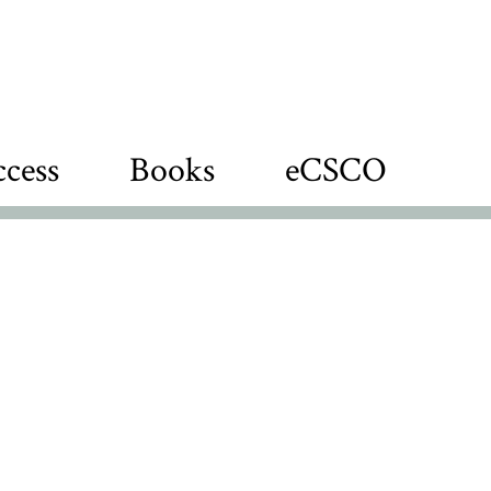
cess
Books
eCSCO