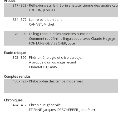
Articles
317 - 353 -
Réflexions sur la théorie aristotélicienne des quatre ca
FOLLON, Jacques
354 - 377 -
Le rire et le bon sens
CANIVET, Michel
378 - 392 -
La linguistique et les sciences humaines
Comment redéfinir la linguistique, avec Claude Hagège
FONTAINE-DE VISSCHER, Luce
Étude critique
393 - 399 -
Phénoménologie et crise du sujet
À propos d'un ouvrage récent
CIARAMELLI, Fabio
Comptes rendus
400 - 423 -
Philosophie des temps modernes
Chroniques
424 - 437 -
Chronique générale
ETIENNE, Jacques, DESCHEPPER, Jean-Pierre