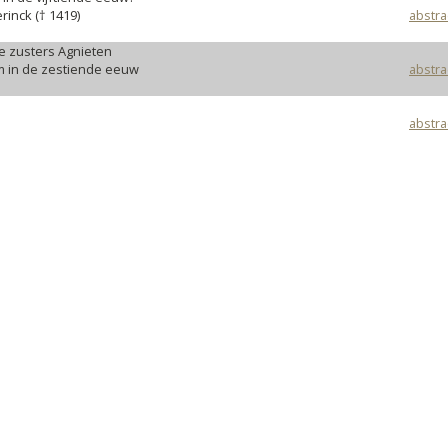
inck († 1419)
abstra
e zusters Agnieten
m in de zestiende eeuw
abstra
abstra