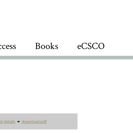
cess
Books
eCSCO
ct details
download pdf