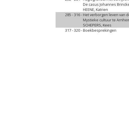
De casus Johannes Brincker
HEENE, Katrien
285 - 316 -
Het verborgen leven van d
Mystieke cultuur te Arnhe
SCHEPERS, Kees
317 - 320 -
Boekbesprekingen