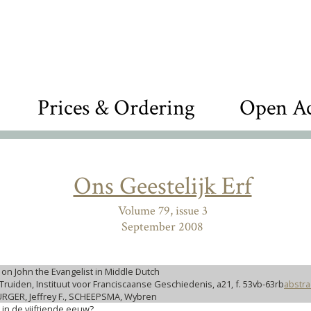
Prices & Ordering
Open Ac
Ons Geestelijk Erf
Volume 79, issue 3
September 2008
on John the Evangelist in Middle Dutch
-Truiden, Instituut voor Franciscaanse Geschiedenis, a21, f. 53vb-63rb
abstra
URGER, Jeffrey F., SCHEEPSMA, Wybren
 in de vijftiende eeuw?