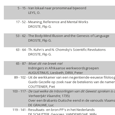
5 - 15 -
Van lokaal naar pronominaal bijwoord
LEYS, O.
17 - 52 -
Meaning, Reference and Mental Works
DROSTE, Flip G.
53 - 62 -
The Body-Mind Illusion and the Genesis of Language
DROSTE, Flip G.
63 - 64 -
Th. Kuhn's and N. Chomsky's Scientific Revolutions
DROSTE, Flip G.
65 - 87 -
Moet dit nie breek nie!
Indringers in Afrikaanse werkwoordsgroepen
AUGUSTINUS, Liesbeth, DIRIX, Peter
89 - 102 -
Uit de werkkamer van een negentiende-eeuwse filoloo
Guido Gezelle op zoek naar de betekenis van de name
COUTTENIER, Piet
103 - 117 -
De taal welke de Inboorlingen van dit Gewest spreken is 
Verheerlykt Vlaandre
, 1735)
Over een Brabants-Duitsche eend in de vanouds Vlaams-
DE GRAUWE, Luc
119 - 141 -
Resultaats- en bron-PP's in het Nederlands
DE SCHUTTER, Georges, VANDEWEGHE, Willy