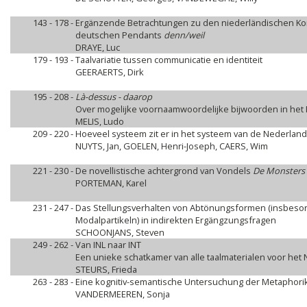
143 - 178 -
Ergänzende Betrachtungen zu den niederländischen K
deutschen Pendants
denn/weil
DRAYE, Luc
179 - 193 -
Taalvariatie tussen communicatie en identiteit
GEERAERTS, Dirk
195 - 208 -
Là-dessus - daarop
Over mogelijke voornaamwoordelijke bijwoorden in het 
MELIS, Ludo
209 - 220 -
Hoeveel systeem zit er in het systeem van de Nederl
NUYTS, Jan, GOELEN, Henri-Joseph, CAERS, Wim
221 - 230 -
De novellistische achtergrond van Vondels
De Monsters
PORTEMAN, Karel
231 - 247 -
Das Stellungsverhalten von Abtönungsformen (insbeso
Modalpartikeln) in indirekten Ergängzungsfragen
SCHOONJANS, Steven
249 - 262 -
Van INL naar INT
Een unieke schatkamer van alle taalmaterialen voor het
STEURS, Frieda
263 - 283 -
Eine kognitiv-semantische Untersuchung der Metaphorik
VANDERMEEREN, Sonja