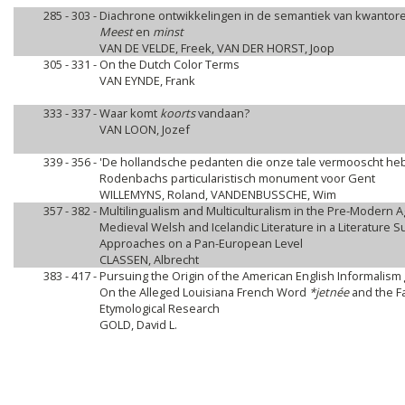
285 - 303 -
Diachrone ontwikkelingen in de semantiek van kwantor
Meest
en
minst
VAN DE VELDE, Freek, VAN DER HORST, Joop
305 - 331 -
On the Dutch Color Terms
VAN EYNDE, Frank
333 - 337 -
Waar komt
koorts
vandaan?
VAN LOON, Jozef
339 - 356 -
'De hollandsche pedanten die onze tale vermooscht he
Rodenbachs particularistisch monument voor Gent
WILLEMYNS, Roland, VANDENBUSSCHE, Wim
357 - 382 -
Multilingualism and Multiculturalism in the Pre-Modern 
Medieval Welsh and Icelandic Literature in a Literature S
Approaches on a Pan-European Level
CLASSEN, Albrecht
383 - 417 -
Pursuing the Origin of the American English Informalism
On the Alleged Louisiana French Word
*jetnée
and the Fa
Etymological Research
GOLD, David L.