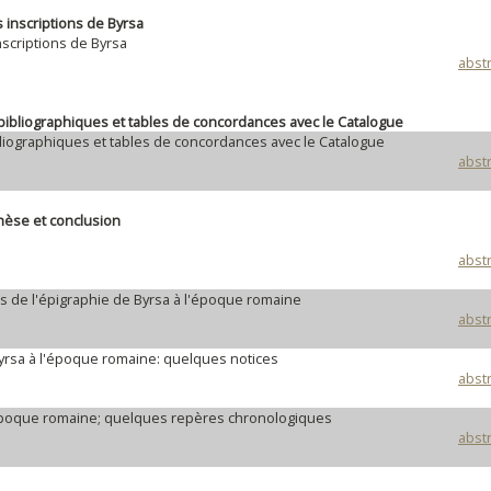
s inscriptions de Byrsa
nscriptions de Byrsa
abstr
bibliographiques et tables de concordances avec le Catalogue
bliographiques et tables de concordances avec le Catalogue
abstr
hèse et conclusion
abstr
s de l'épigraphie de Byrsa à l'époque romaine
abstr
Byrsa à l'époque romaine: quelques notices
abstr
 l'époque romaine; quelques repères chronologiques
abstr