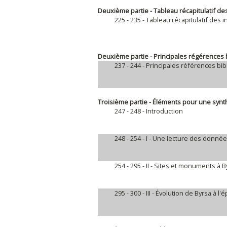
Deuxième partie - Tableau récapitulatif de
225 - 235 -
Tableau récapitulatif des i
Deuxième partie - Principales régérences 
237 - 244 -
Principales références bi
Troisième partie - Éléments pour une synt
247 - 248 -
Introduction
248 - 254 -
I - Une lecture des donnée
254 - 295 -
II - Sites et monuments à 
295 - 300 -
III - Évolution de Byrsa à