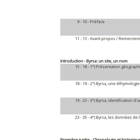
9 - 10 -
Préface
11 - 13 -
Avant-propos / Remercie
Introduction - Byrsa: un site, un nom
15 - 18 -
1°) Présentation géograph
18 - 19 -
2°) Byrsa, une éthymologi
19 - 23 -
3°) Byrsa, identification d'u
23 - 35 -
4°) Byrsa, les données de l
Première partie - Chronologie et historique