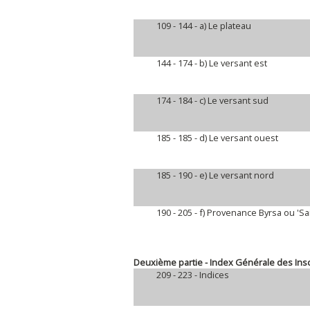
109 - 144 -
a) Le plateau
144 - 174 -
b) Le versant est
174 - 184 -
c) Le versant sud
185 - 185 -
d) Le versant ouest
185 - 190 -
e) Le versant nord
190 - 205 -
f) Provenance Byrsa ou 'Sai
Deuxième partie - Index Générale des Insc
209 - 223 -
Indices