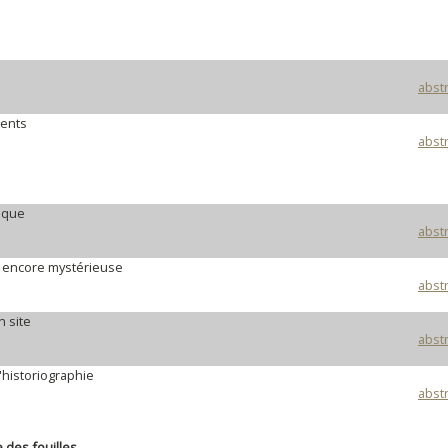
abstr
ments
abstr
ique
abstr
e encore mystérieuse
abstr
n site
abstr
'historiographie
abstr
 des fouilles