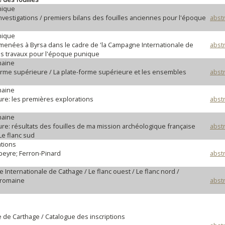
nique
'investigations / premiers bilans des fouilles anciennes pour l'époque
abstr
nique
s menées à Byrsa dans le cadre de 'la Campagne Internationale de
abstr
es travaux pour l'époque punique
maine
forme supérieure / La plate-forme supérieure et les ensembles
abstr
maine
ure: les premières explorations
abstr
maine
ure: résultats des fouilles de ma mission archéologique française
abstr
 Le flanc sud
ations
apeyre; Ferron-Pinard
abstr
 Internationale de Cathage / Le flanc ouest / Le flanc nord /
 romaine
abstr
e de Carthage / Catalogue des inscriptions