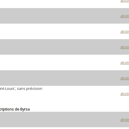
abstr
abstr
abstr
abstr
abstr
abstr
nt-Louis', sans précision
abstr
riptions de Byrsa
abstr