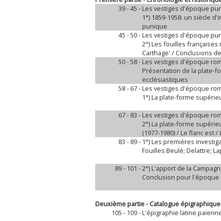
39 - 45 -
Les vestiges d'époque pu
1°) 1859-1958: un siècle d
punique
45 - 50 -
Les vestiges d'époque pu
2°) Les fouilles française
Carthage' / Conclusions d
50 - 58 -
Les vestiges d'époque ro
Présentation de la plate-
ecclésiastiques
58 - 67 -
Les vestiges d'époque ro
1°) La plate-forme supérie
67 - 83 -
Les vestiges d'époque ro
2°) La plate-forme supérie
(1977-1980) / Le flanc est /
83 - 89 -
1°) Les premières investig
Fouilles Beulé; Delattre; L
89 - 101 -
2°) L'apport de la Campagne
Conclusion pour l'époque
Deuxième partie - Catalogue épigraphique
105 - 109 -
L'épigraphie latine païenn