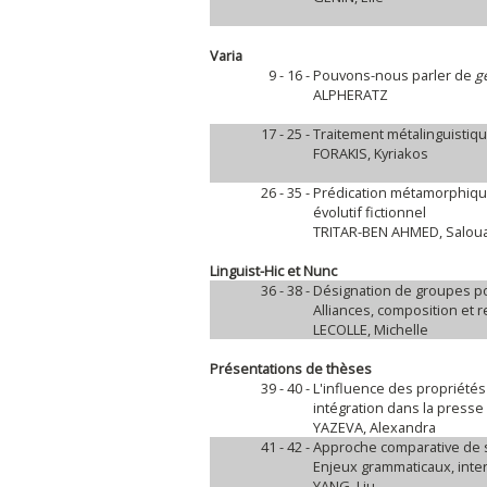
Varia
9 - 16 -
Pouvons-nous parler de
g
ALPHERATZ
17 - 25 -
Traitement métalinguistique
FORAKIS, Kyriakos
26 - 35 -
Prédication métamorphique
évolutif fictionnel
TRITAR-BEN AHMED, Salou
Linguist-Hic et Nunc
36 - 38 -
Désignation de groupes po
Alliances, composition et 
LECOLLE, Michelle
Présentations de thèses
39 - 40 -
L'influence des propriétés 
intégration dans la pres
YAZEVA, Alexandra
41 - 42 -
Approche comparative de 
Enjeux grammaticaux, interc
YANG, Liu