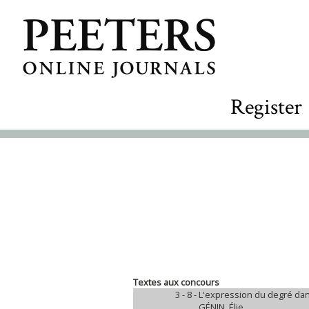
Register
Textes aux concours
3 - 8 -
L'expression du degré da
GÉNIN, Élie