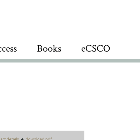
cess
Books
eCSCO
act details
download pdf