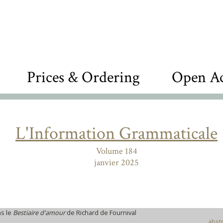
Prices & Ordering
Open Ac
L'Information Grammaticale
Volume 184
janvier 2025
ns le
Bestiaire d'amour
de Richard de Fournival
abstr