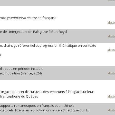
enre grammatical neutre
en français?
abstr
 de l'interjection, de Palsgrave à Port-Royal
abstr
, chainage référentiel et progression thématique en contexte
abstr
a
litiques en période instable
recomposition (France, 2024)
abstr
linguistiques et discursives des emprunts à l'anglais sur leur
se francophone du Québec
abstr
supports romanesques en français et en chinois
ulturels, littéraires et motivationnels en didactique du FLE
abstr