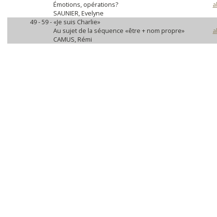
Émotions, opérations?
a
SAUNIER, Evelyne
49 - 59 -
«Je suis Charlie»
Au sujet de la séquence «être + nom propre»
a
CAMUS, Rémi