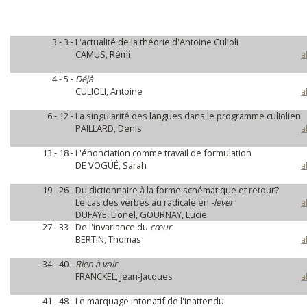
3 - 3 -
L'actualité de la théorie d'Antoine Culioli
CAMUS, Rémi
a
4 - 5 -
Déjà
CULIOLI, Antoine
a
6 - 12 -
La singularité des langues dans le programme culiolien
PAILLARD, Denis
a
13 - 18 -
L'énonciation comme travail de formulation
DE VOGÜÉ, Sarah
a
19 - 26 -
Du dictionnaire à la forme schématique et retour?
Le cas des verbes au radicale en
-lever
a
DUFAYE, Lionel, GOURNAY, Lucie
27 - 33 -
De l'invariance du
cœur
BERTIN, Thomas
a
34 - 40 -
Rien à voir
FRANCKEL, Jean-Jacques
a
41 - 48 -
Le marquage intonatif de l'inattendu