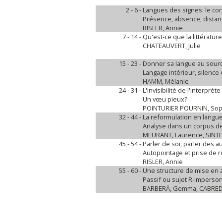
2 - 6 -
Langues des signes: le cor
Présence, absence, dista
RISLER, Annie
7 - 14 -
Qu'est-ce que la littératu
CHATEAUVERT, Julie
15 - 23 -
Donner sa langue au sour
Langage intérieur, silence 
HAMM, Mélanie
24 - 31 -
L'invisibilité de l'interprète
Un vœu pieux?
POINTURIER POURNIN, Sop
32 - 44 -
La reformulation en langu
Analyse dans un corpus de 
MEURANT, Laurence, SINTE,
45 - 54 -
Parler de soi, parler des 
Autopointage et prise de r
RISLER, Annie
55 - 60 -
Une structure de mise en a
Passif ou sujet R-imperso
BARBERÀ, Gemma, CABREDO