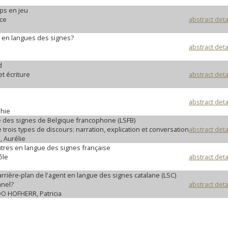
ps en jeu
nce
abstract deta
re en langues des signes?
abstract deta
d
et écriture
abstract deta
abstract deta
hie
e des signes de Belgique francophone (LSFB)
trois types de discours: narration, explication et conversation
abstract deta
 Aurélie
autres en langue des signes française
ôle
abstract deta
rrière-plan de l'agent en langue des signes catalane (LSC)
nnel?
abstract deta
 HOFHERR, Patricia