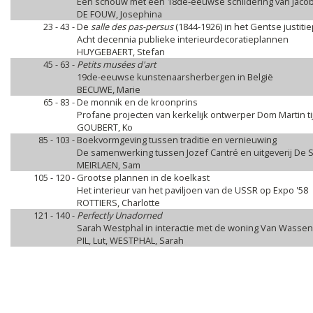
Een schouw met een 18de-eeuwse schildering van Jacob
DE FOUW, Josephina
23 - 43 -
De
salle des pas-persus
(1844-1926) in het Gentse justitie
Acht decennia publieke interieurdecoratieplannen
HUYGEBAERT, Stefan
45 - 63 -
Petits musées d'art
19de-eeuwse kunstenaarsherbergen in België
BECUWE, Marie
65 - 83 -
De monnik en de kroonprins
Profane projecten van kerkelijk ontwerper Dom Martin ti
GOUBERT, Ko
85 - 103 -
Boekvormgeving tussen traditie en vernieuwing
De samenwerking tussen Jozef Cantré en uitgeverij De S
MEIRLAEN, Sam
105 - 120 -
Grootse plannen in de koelkast
Het interieur van het paviljoen van de USSR op Expo '58
ROTTIERS, Charlotte
121 - 140 -
Perfectly Unadorned
Sarah Westphal in interactie met de woning Van Wasse
PIL, Lut, WESTPHAL, Sarah