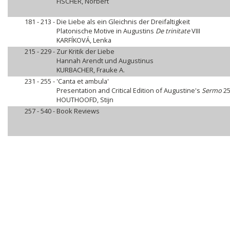
FISCHER, Norbert
181 - 213 -
Die Liebe als ein Gleichnis der Dreifaltigkeit
Platonische Motive in Augustins
De trinitate
VIII
KARFÍKOVÁ, Lenka
215 - 229 -
Zur Kritik der Liebe
Hannah Arendt und Augustinus
KURBACHER, Frauke A.
231 - 255 -
'Canta et ambula'
Presentation and Critical Edition of Augustine's
Sermo
25
HOUTHOOFD, Stijn
257 - 540 -
Book Reviews