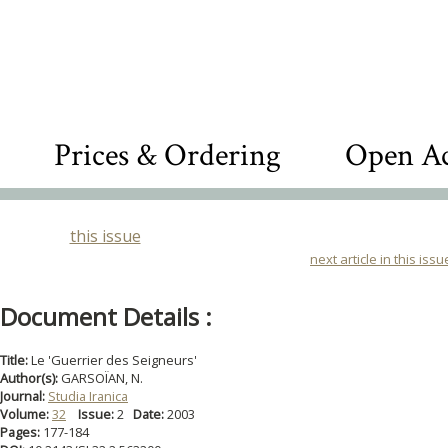
Prices & Ordering
Open Ac
this issue
next article in this issu
Document Details :
Title:
Le 'Guerrier des Seigneurs'
Author(s):
GARSOÏAN, N.
Journal:
Studia Iranica
Volume:
32
Issue:
2
Date:
2003
Pages:
177-184