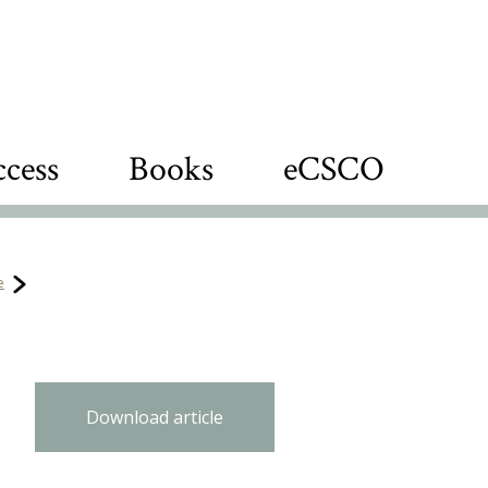
cess
Books
eCSCO
e
Download article