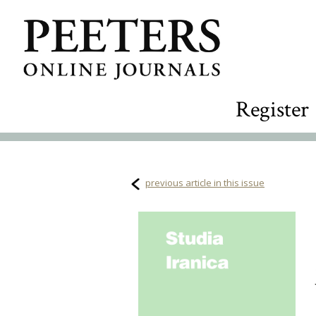
Register
previous article in this issue