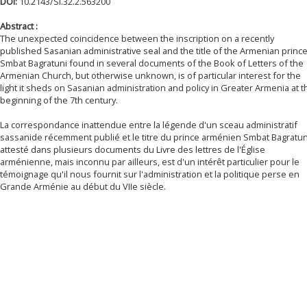
DOI:
10.2143/SI.32.2.563200
Abstract :
The unexpected coincidence between the inscription on a recently
published Sasanian administrative seal and the title of the Armenian princ
Smbat Bagratuni found in several documents of the Book of Letters of the
Armenian Church, but otherwise unknown, is of particular interest for the
light it sheds on Sasanian administration and policy in Greater Armenia at t
beginning of the 7th century.
La correspondance inattendue entre la légende d'un sceau administratif
sassanide récemment publié et le titre du prince arménien Smbat Bagratun
attesté dans plusieurs documents du Livre des lettres de l'Église
arménienne, mais inconnu par ailleurs, est d'un intérêt particulier pour le
témoignage qu'il nous fournit sur l'administration et la politique perse en
Grande Arménie au début du VIIe siècle.