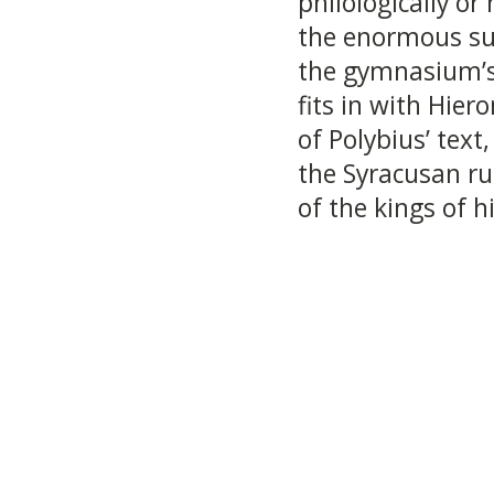
philologically or
the enormous sum
the gymnasium’s 
fits in with Hier
of Polybius’ text
the Syracusan ru
of the kings of h